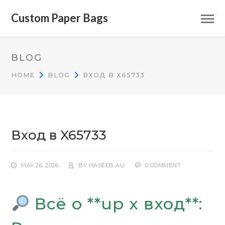
Custom Paper Bags
BLOG
HOME
BLOG
ВХОД В X65733
Вход в X65733
MAY 26, 2026
BY
HASEEB ALI
0 COMMENT
Всё о **up x вход**: