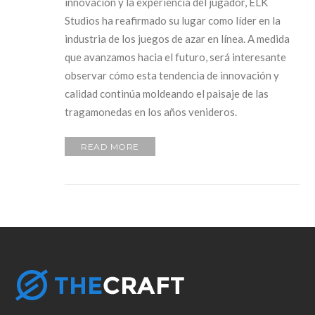
innovación y la experiencia del jugador, ELK
Studios ha reafirmado su lugar como líder en la
industria de los juegos de azar en línea. A medida
que avanzamos hacia el futuro, será interesante
observar cómo esta tendencia de innovación y
calidad continúa moldeando el paisaje de las
tragamonedas en los años venideros.
READ MORE