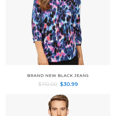
BRAND NEW BLACK JEANS
Original
Current
$
110.00
$
30.99
price
price
was:
is:
$110.00.
$30.99.