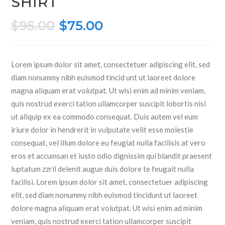
SHIRT
Original
Current
$
95.00
$
75.00
price
price
was:
is:
Lorem ipsum dolor sit amet, consectetuer adipiscing elit, sed
$95.00.
$75.00.
diam nonummy nibh euismod tincid unt ut laoreet dolore
magna aliquam erat volutpat. Ut wisi enim ad minim veniam,
quis nostrud exerci tation ullamcorper suscipit lobortis nisl
ut aliquip ex ea commodo consequat. Duis autem vel eum
iriure dolor in hendrerit in vulputate velit esse molestie
consequat, vel illum dolore eu feugiat nulla facilisis at vero
eros et accumsan et iusto odio dignissim qui blandit praesent
luptatum zzril delenit augue duis dolore te feugait nulla
facilisi. Lorem ipsum dolor sit amet, consectetuer adipiscing
elit, sed diam nonummy nibh euismod tincidunt ut laoreet
dolore magna aliquam erat volutpat. Ut wisi enim ad minim
veniam, quis nostrud exerci tation ullamcorper suscipit