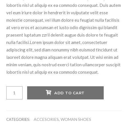
lobortis nisl ut aliquip ex ea commodo consequat. Duis autem
vel eum iriure dolor in hendrerit in vulputate velit esse
molestie consequat, vel illum dolore eu feugiat nulla facilisis
at vero eros et accumsan et iusto odio dignissim qui blandit
praesent luptatum zzril delenit augue duis dolore te feugait
nulla facilisi.Lorem ipsum dolor sit amet, consectetuer
adipiscing elit, sed diam nonummy nibh euismod tincidunt ut
laoreet dolore magna aliquam erat volutpat. Ut wisi enim ad
minim veniam, quis nostrud exerci tation ullamcorper suscipit
lobortis nisl ut aliquip ex ea commodo consequat.
Fantastic
ADD TO CART
Women
Shirt
quantity
ACCESORIES
WOMAN SHOES
CATEGORIES:
,