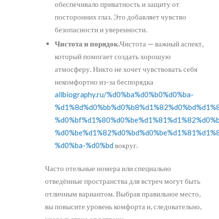
обеспечивало приватность и защиту от
посторонних глаз. Это добавляет чувство
безопасности и уверенности.
Чистота и порядок.
Чистота — важный аспект,
который помогает создать хорошую
атмосферу. Никто не хочет чувствовать себя
некомфортно из-за беспорядка
allbiography.ru/%d0%ba%d0%b0%d0%ba-
%d1%8d%d0%bb%d0%b8%d1%82%d0%bd%d1%8
%d0%bf%d1%80%d0%be%d1%81%d1%82%d0%
%d0%be%d1%82%d0%bd%d0%be%d1%81%d1%8
%d0%ba-%d0%bd
вокруг.
Часто отельные номера или специально
отведённые пространства для встреч могут быть
отличным вариантом. Выбрав правильное место,
вы повысите уровень комфорта и, следовательно,