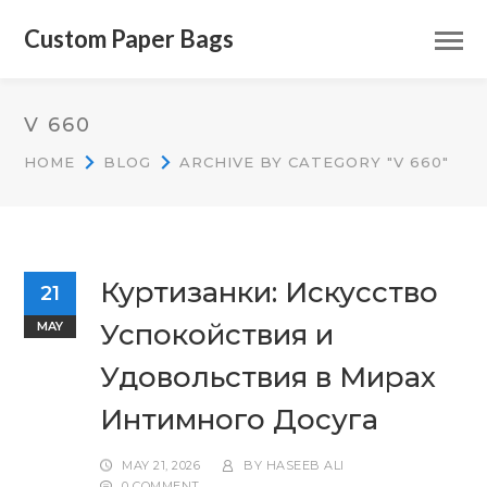
Custom Paper Bags
V 660
HOME
BLOG
ARCHIVE BY CATEGORY "V 660"
Куртизанки: Искусство
21
Успокойствия и
MAY
Удовольствия в Мирах
Интимного Досуга
MAY 21, 2026
BY
HASEEB ALI
0 COMMENT